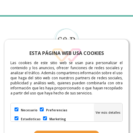
ESTA PÁGINA WEB USA COOKIES
Las cookies de este sitio web se usan para personalizar el
contenido y los anuncios, ofrecer funciones de redes sociales y
analizar el tráfico. Además compartimos información sobre el uso
Sabemos de antemano que la oferta de asesorías
que haga del sitio web con nuestros partners de redes sociales,
online es amplia y porque queremos demostrarte que
publicidad y análisis web, quienes pueden combinarla con otra
nuestra opción es la mejor te invitamos a recorrer
información que les haya proporcionado o que hayan recopilado
nuestra página y descubras todo lo que podemos
a partir del uso que haya hecho de sus servicios.
ofrecerte.
Necesario
Preferencias
Estadisticas
Marketing